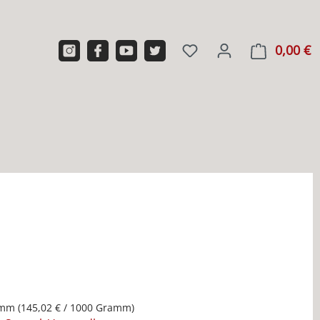
0,00 €
W
amm
(145,02 € / 1000 Gramm)