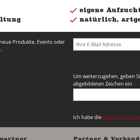
eigene Aufzucht
ltung
natürlich, artg
 neue Produkte, Events oder
.
Um weiterzugehen, geben Si
abgebildeten Zeichen ein
*
Ich habe die
Datenschutzs
partner
Partner & Verbänd