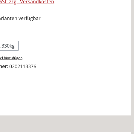
MwSt. zzgl. Versandkosten
rianten verfügbar
ählen
0,330kg
el hinzufügen
mer:
0202113376