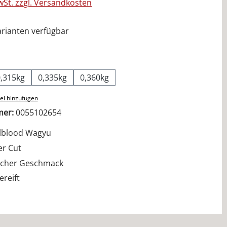
MwSt. zzgl. Versandkosten
rianten verfügbar
ählen
0,315kg
0,335kg
0,360kg
el hinzufügen
mer:
0055102654
lblood Wagyu
er Cut
cher Geschmack
ereift