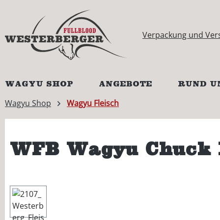
springen
Zur Hauptnavigation springen
Verpackung und Ver
WAGYU SHOP
ANGEBOTE
RUND U
Wagyu Shop
Wagyu Fleisch
WFB Wagyu Chuck F
Bildergalerie überspringen