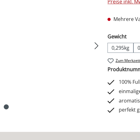
Preise inkl. 
Mehrere Va
ausw
Gewicht
0,295kg
Zum Merkzett
Produktnum
100% Ful
einmalig
aromatis
perfekt g