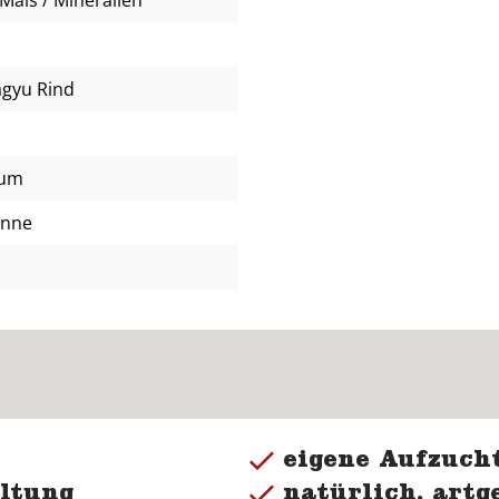
agyu Rind
uum
anne
eigene Aufzucht
ltung
natürlich, artg