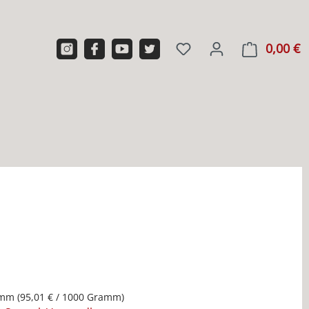
0,00 €
W
amm
(95,01 € / 1000 Gramm)