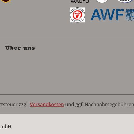
Über uns
rtsteuer zzgl.
Versandkosten
und ggf. Nachnahmegebühren,
 GmbH