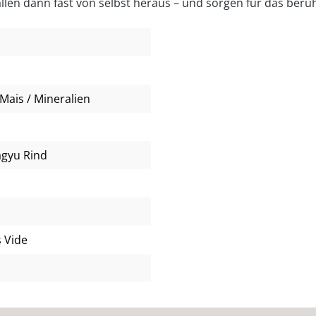
fallen dann fast von selbst heraus – und sorgen für das be
Mais / Mineralien
agyu Rind
s Vide