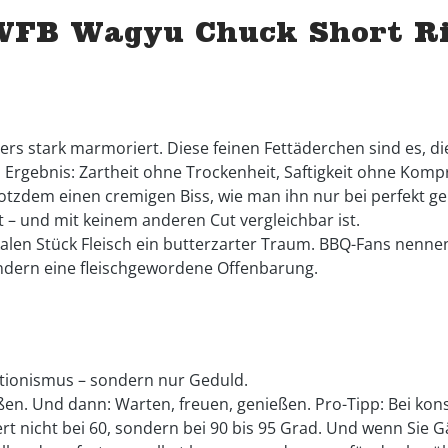
FB Wagyu Chuck Short Rib
ers stark marmoriert. Diese feinen Fettäderchen sind es, 
as Ergebnis: Zartheit ohne Trockenheit, Saftigkeit ohne Ko
otzdem einen cremigen Biss, wie man ihn nur bei perfekt ger
 – und mit keinem anderen Cut vergleichbar ist.
len Stück Fleisch ein butterzarter Traum. BBQ-Fans nennen 
sondern eine fleischgewordene Offenbarung.
ektionismus – sondern nur Geduld.
en. Und dann: Warten, freuen, genießen. Pro-Tipp: Bei kon
 nicht bei 60, sondern bei 90 bis 95 Grad. Und wenn Sie Gä