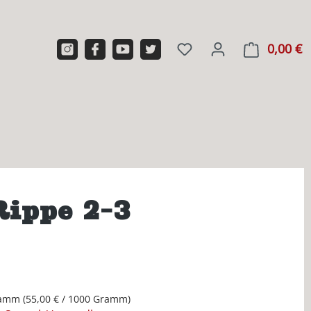
0,00 €
W
ippe 2-3
ramm
(55,00 € / 1000 Gramm)