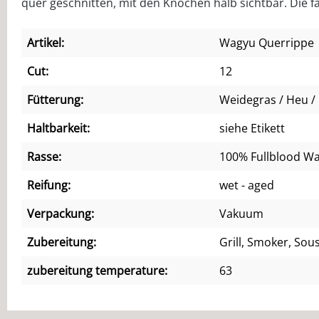
quer geschnitten, mit den Knochen halb sichtbar. Die 
Artikel:
Wagyu Querrippe
Cut:
12
Fütterung:
Weidegras / Heu / 
Haltbarkeit:
siehe Etikett
Rasse:
100% Fullblood W
Reifung:
wet - aged
Verpackung:
Vakuum
Zubereitung:
Grill, Smoker, Sou
zubereitung temperature:
63