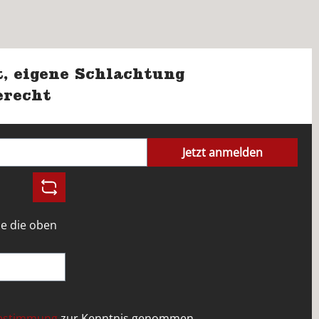
, eigene Schlachtung
erecht
Jetzt anmelden
e die oben
bestimmung
zur Kenntnis genommen.