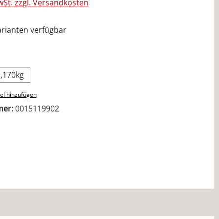
MwSt. zzgl. Versandkosten
rianten verfügbar
ählen
1,170kg
el hinzufügen
mer:
0015119902