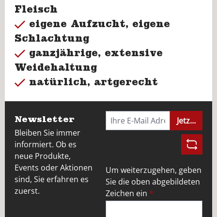
Fleisch
eigene Aufzucht, eigene
Schlachtung
ganzjährige, extensive
Weidehaltung
natürlich, artgerecht
Newsletter
Jetzt anme
Bleiben Sie immer
informiert. Ob es
neue Produkte,
Events oder Aktionen
Um weiterzugehen, geben
sind, Sie erfahren es
Sie die oben abgebildeten
zuerst.
Zeichen ein
*