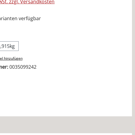
MwSt. zzgl. Versandkosten
rianten verfügbar
ählen
0,915kg
el hinzufügen
mer:
0035099242