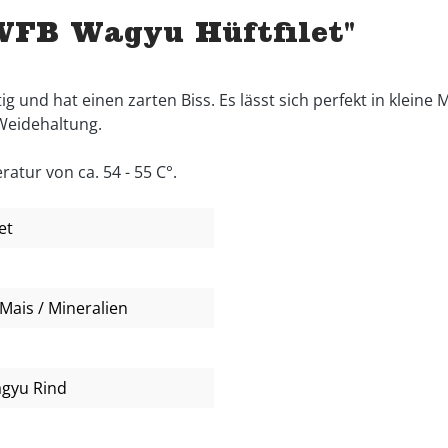
WFB Wagyu Hüftfilet"
g und hat einen zarten Biss. Es lässt sich perfekt in kleine
 Weidehaltung.
atur von ca. 54 - 55 C°.
et
Mais / Mineralien
agyu Rind