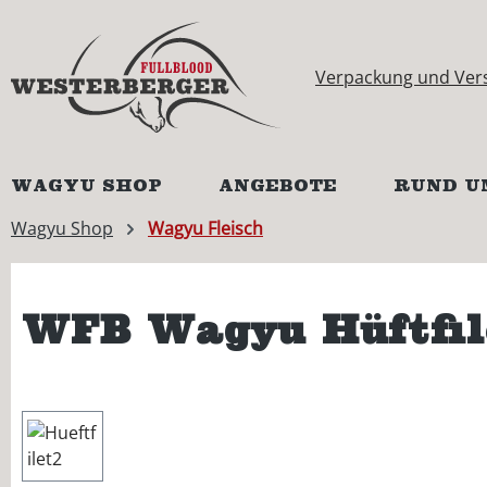
springen
Zur Hauptnavigation springen
Verpackung und Ver
WAGYU SHOP
ANGEBOTE
RUND U
Wagyu Shop
Wagyu Fleisch
WFB Wagyu Hüftfil
Bildergalerie überspringen