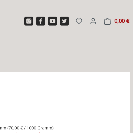
0,00 €
W
amm
(70,00 € / 1000 Gramm)