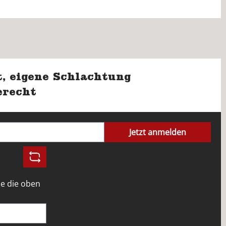
, eigene Schlachtung
erecht
Jetzt anmelden
e die oben