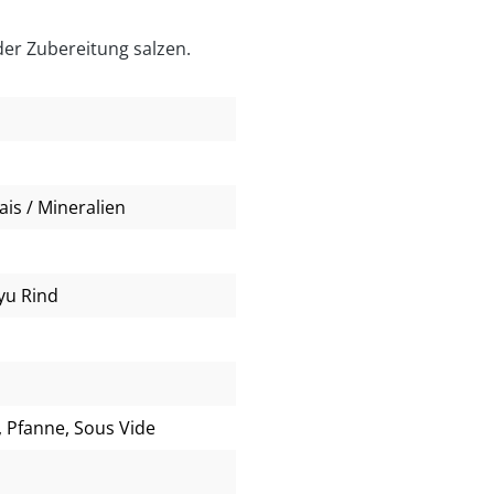
der Zubereitung salzen.
is / Mineralien
yu Rind
n, Pfanne, Sous Vide