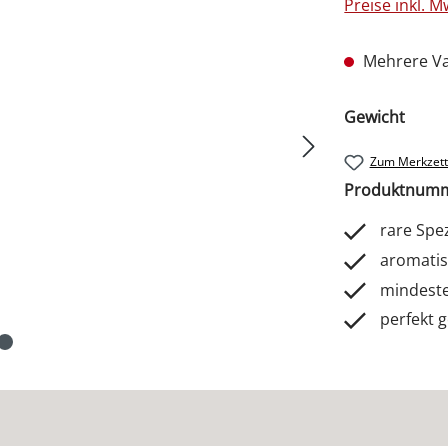
Preise inkl. 
Mehrere Va
ausw
Gewicht
Zum Merkzett
Produktnum
rare Spez
aromatis
mindesten
perfekt g