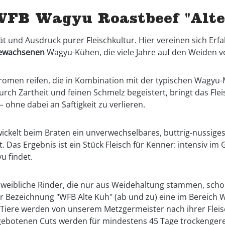
WFB Wagyu Roastbeef "Alte
ät und Ausdruck purer Fleischkultur. Hier vereinen sich Erf
ewachsenen
Wagyu-Kühen, die viele Jahre auf den Weiden 
Aromen reifen, die in Kombination mit der typischen Wagyu-
rch Zartheit und feinen Schmelz begeistert, bringt das Flei
ohne dabei an Saftigkeit zu verlieren.
wickelt beim Braten ein unverwechselbares, buttrig-nussiges
t. Das Ergebnis ist ein Stück Fleisch für Kenner: intensiv i
u findet.
r weibliche Rinder, die nur aus Weidehaltung stammen, scho
r Bezeichnung "WFB Alte Kuh" (ab und zu) eine im Bereich W
iere werden von unserem Metzgermeister nach ihrer Fleisc
ngebotenen Cuts werden für mindestens 45 Tage trockengere