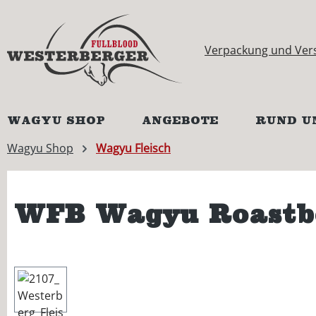
springen
Zur Hauptnavigation springen
Verpackung und Ver
WAGYU SHOP
ANGEBOTE
RUND U
Wagyu Shop
Wagyu Fleisch
WFB Wagyu Roastbe
Bildergalerie überspringen