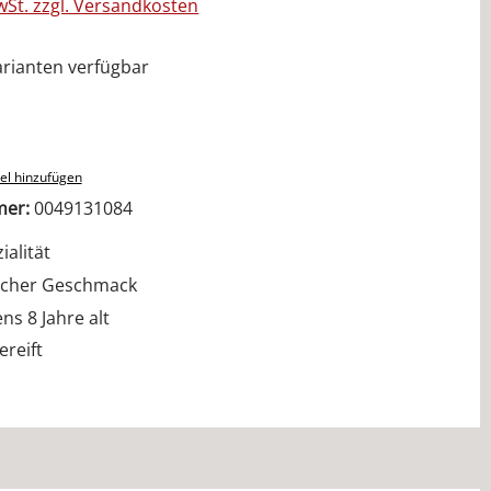
MwSt. zzgl. Versandkosten
rianten verfügbar
ählen
el hinzufügen
mer:
0049131084
ialität
cher Geschmack
s 8 Jahre alt
ereift