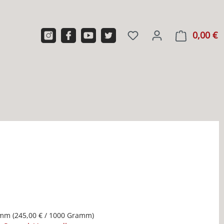
0,00 €
W
amm
(245,00 € / 1000 Gramm)