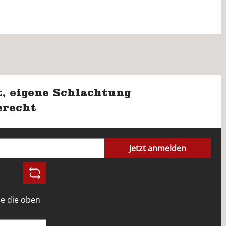
, eigene Schlachtung
erecht
Jetzt anmelden
e die oben