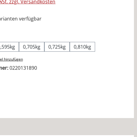
MwSt. zzgl. Versandkosten
rianten verfügbar
ählen
0,595kg
0,705kg
0,725kg
0,810kg
el hinzufügen
mer:
0220131890