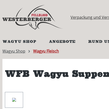
springen
Zur Hauptnavigation springen
Verpackung und Ver
WAGYU SHOP
ANGEBOTE
RUND U
Wagyu Shop
Wagyu Fleisch
WFB Wagyu Suppen
Bildergalerie überspringen