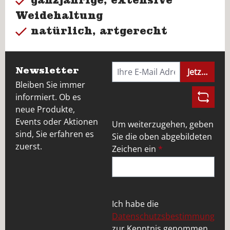
Weidehaltung
natürlich, artgerecht
Newsletter
Jetzt anme
Bleiben Sie immer
informiert. Ob es
neue Produkte,
Events oder Aktionen
Um weiterzugehen, geben
sind, Sie erfahren es
Sie die oben abgebildeten
zuerst.
Zeichen ein
*
Ich habe die
Datenschutzsbestimmung
zur Kenntnis genommen.